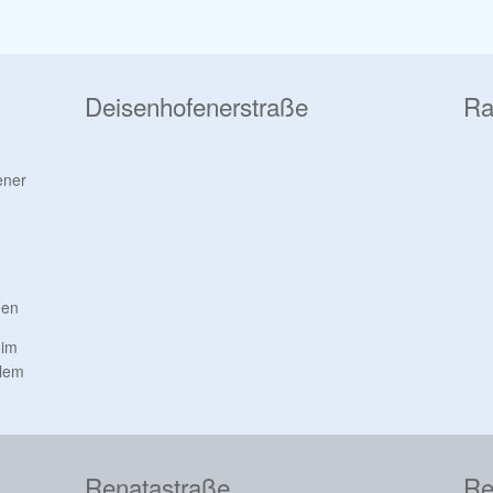
Deisenhofenerstraße
Ra
ener
men
 im
llem
Renatastraße
Re