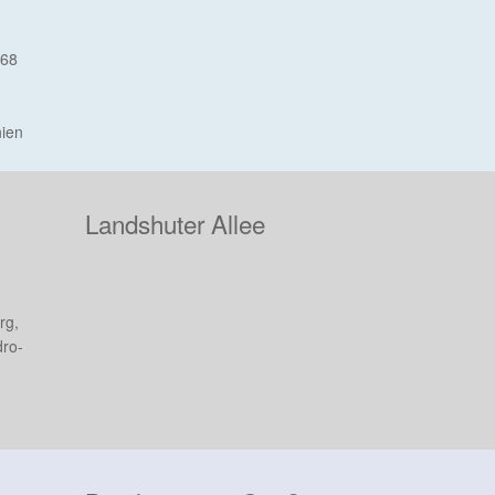
968
nien
Landshuter Allee
rg,
dro-