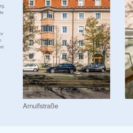
rg,
ße
hr
n
el
Arnulfstraße