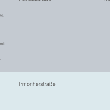
rg,
mit
,
Irmonherstraße