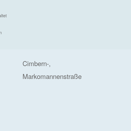
ltet
n
Cimbern-,
Markomannenstraße